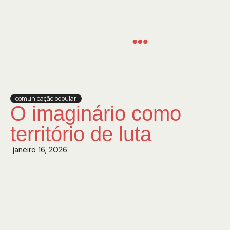
nosso corre
leia proteja
chega mais!
comunicação popular
O imaginário como
território de luta
janeiro 16, 2026